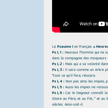
Le
Psaume I
en français
« Heureu
Ps I, 1 :
Heureux l’homme qui ne suit
dans la compagnie des moqueurs 
Ps I, 2 :
Mais qui a sa volonté dans 
Ps I, 3 :
Il sera comme un Arbre plan
*tout ce qu’il fera, réussira.
Ps I, 4 :
Non pas ainsi les impies, 
Ps I, 5 :
Aussi les impies ne ressusc
Ps I, 6 :
Car le Seigneur connaît la 
Gloire au Père, et au Fils, * et a
siècles. Ainsi-soit-il.