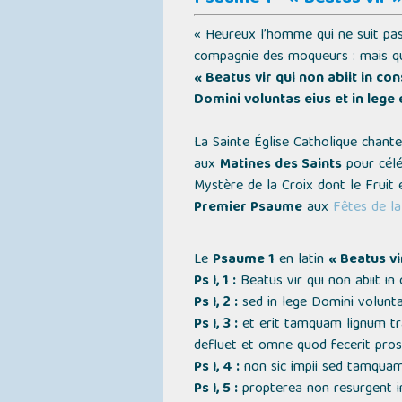
« Heureux l’homme qui ne suit pas 
compagnie des moqueurs : mais qui 
« Beatus vir qui non abiit in co
Domini voluntas eius et in lege 
La Sainte Église Catholique chant
aux
Matines des Saints
pour célé
Mystère de la Croix dont le Fruit
Premier Psaume
aux
Fêtes de la
Le
Psaume 1
en latin
« Beatus vi
Ps I, 1 :
Beatus vir qui non abiit in
Ps I, 2 :
sed in lege Domini voluntas
Ps I, 3 :
et erit tamquam lignum tr
defluet et omne quod fecerit pros
Ps I, 4 :
non sic impii sed tamquam
Ps I, 5 :
propterea non resurgent im