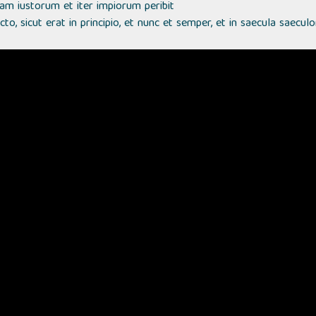
m iustorum et iter impiorum peribit
Sancto, sicut erat in principio, et nunc et semper, et in saecula saecu