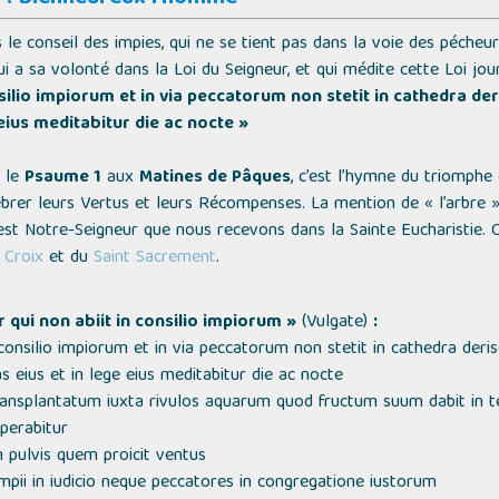
le conseil des impies, qui ne se tient pas dans la voie des pécheurs
a sa volonté dans la Loi du Seigneur, et qui médite cette Loi jour
nsilio impiorum et in via peccatorum non stetit in cathedra der
eius meditabitur die ac nocte »
e le
Psaume 1
aux
Matines de Pâques
, c’est l’hymne du triomphe
brer leurs Vertus et leurs Récompenses. La mention de
« l’arbre 
 est Notre-Seigneur que nous recevons dans la Sainte Eucharistie.
 Croix
et du
Saint Sacrement
.
r qui non abiit in consilio impiorum »
(Vulgate)
:
 consilio impiorum et in via peccatorum non stetit in cathedra der
 eius et in lege eius meditabitur die ac nocte
ansplantatum iuxta rivulos aquarum quod fructum suum dabit in t
perabitur
 pulvis quem proicit ventus
pii in iudicio neque peccatores in congregatione iustorum