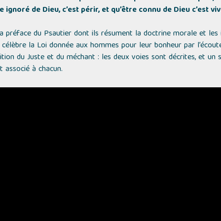
 ignoré de Dieu, c’est périr, et qu’être connu de Dieu c’est viv
préface du Psautier dont ils résument la doctrine morale et les
 il célèbre la Loi donnée aux hommes pour leur bonheur par l’écout
sition du Juste et du méchant : les deux voies sont décrites, et un 
st associé à chacun.