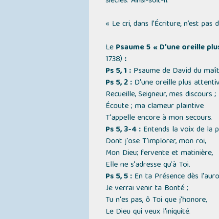
siècles. Ainsi-soit-il.
« Le cri, dans l’Écriture, n’est pas
Le
Psaume 5
« D'une oreille plu
1738)
:
Ps 5, 1 :
Psaume de David du maître
Ps 5, 2 :
D'une oreille plus attenti
Recueille, Seigneur, mes discours ;
Écoute ; ma clameur plaintive
T'appelle encore à mon secours.
Ps 5, 3-4 :
Entends la voix de la p
Dont j'ose T'implorer, mon roi,
Mon Dieu; fervente et matinière,
Elle ne s'adresse qu'à Toi.
Ps 5, 5 :
En ta Présence dès l'auro
Je verrai venir ta Bonté ;
Tu n'es pas, ô Toi que j'honore,
Le Dieu qui veux l'iniquité.