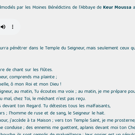
lmodiés par les Moines Bénédictins de l’Abbaye de
Keur Moussa
a
ourra pénétrer dans le Temple du Seigneur, mais seulement ceux qui 
 de chant sur les flûtes.
neur, comprends ma plainte ;
pelle, ô mon Roi et mon Dieu !
igneur, au matin, Tu écoutes ma voix ; au matin, je me prépare pour
 mal, chez Toi, le méchant n'est pas reçu.
s devant ton Regard. Tu détestes tous les malfaisants,
 ; l'homme de ruse et de sang, le Seigneur le hait.
r, j'accède à ta Maison ; vers ton Temple Saint, je me prosterne, 
me conduise ; des ennemis me guettent, aplanis devant moi ton Ch