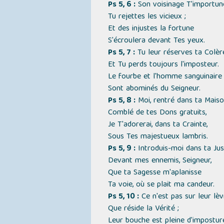
Ps 5, 6 :
Son voisinage T'importun
Tu rejettes les vicieux ;
Et des injustes la fortune
S'écroulera devant Tes yeux.
Ps 5, 7 :
Tu leur réserves ta Colère
Et Tu perds toujours l'imposteur.
Le fourbe et l'homme sanguinaire
Sont abominés du Seigneur.
Ps 5, 8 :
Moi, rentré dans ta Maiso
Comblé de tes Dons gratuits,
Je T'adorerai, dans ta Crainte,
Sous Tes majestueux lambris.
Ps 5, 9 :
Introduis-moi dans ta Just
Devant mes ennemis, Seigneur,
Que ta Sagesse m'aplanisse
Ta voie, où se plait ma candeur.
Ps 5, 10 :
Ce n'est pas sur leur lè
Que réside la Vérité ;
Leur bouche est pleine d'imposture