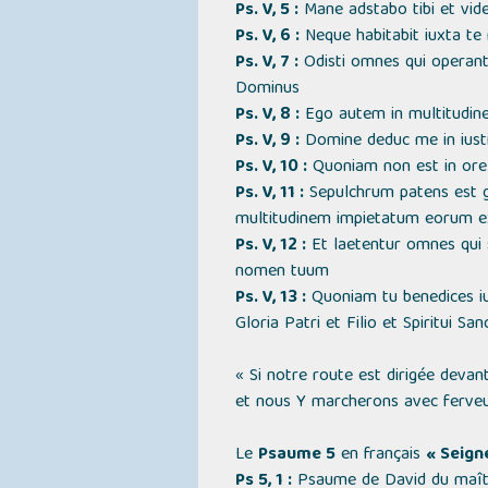
Ps. V, 5 :
Mane adstabo tibi et vid
Ps. V, 6 :
Neque habitabit iuxta te
Ps. V, 7 :
Odisti omnes qui operant
Dominus
Ps. V, 8 :
Ego autem in multitudin
Ps. V, 9 :
Domine deduc me in iusti
Ps. V, 10 :
Quoniam non est in ore
Ps. V, 11 :
Sepulchrum patens est gu
multitudinem impietatum eorum ex
Ps. V, 12 :
Et laetentur omnes qui s
nomen tuum
Ps. V, 13 :
Quoniam tu benedices iu
Gloria Patri et Filio et Spiritui S
« Si notre route est dirigée devan
et nous Y marcherons avec ferveu
Le
Psaume 5
en français
« Seigne
Ps 5, 1 :
Psaume de David du maître