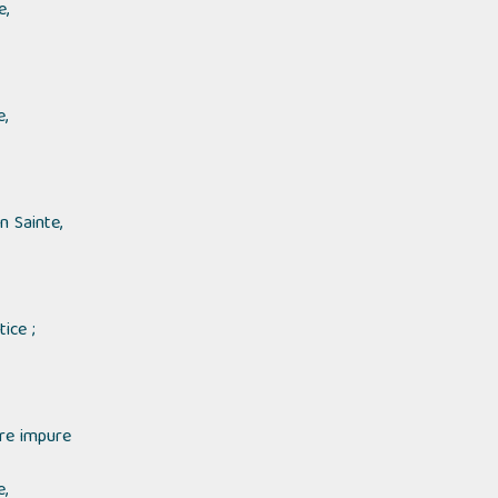
e,
,
n Sainte,
ice ;
vre impure
,