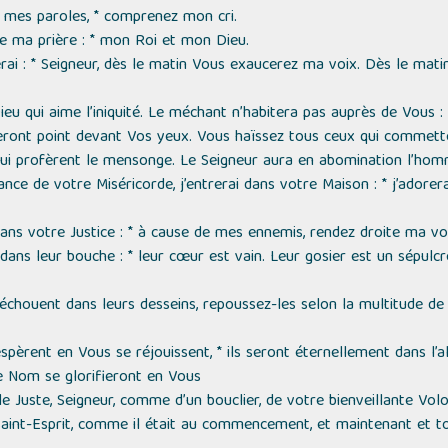
 à mes paroles, * comprenez mon cri.
de ma prière : * mon Roi et mon Dieu.
rai : * Seigneur, dès le matin Vous exaucerez ma voix. Dès le matin
u qui aime l’iniquité. Le méchant n’habitera pas auprès de Vous :
eront point devant Vos yeux. Vous haïssez tous ceux qui commettent
ui profèrent le mensonge. Le Seigneur aura en abomination l’hom
nce de votre Miséricorde, j’entrerai dans votre Maison : * j’adorer
ans votre Justice : * à cause de mes ennemis, rendez droite ma vo
 dans leur bouche : * leur cœur est vain. Leur gosier est un sépulcre
 échouent dans leurs desseins, repoussez-les selon la multitude de l
pèrent en Vous se réjouissent, * ils seront éternellement dans l’a
e Nom se glorifieront en Vous
e Juste, Seigneur, comme d’un bouclier, de votre bienveillante Vo
u Saint-Esprit, comme il était au commencement, et maintenant et tou