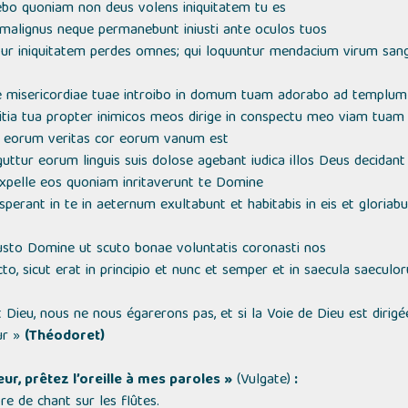
ebo quoniam non deus volens iniquitatem tu es
 malignus neque permanebunt iniusti ante oculos tuos
ur iniquitatem perdes omnes; qui loquuntur mendacium virum sa
e misericordiae tuae introibo in domum tuam adorabo ad templum
tia tua propter inimicos meos dirige in conspectu meo viam tuam
 eorum veritas cor eorum vanum est
ttur eorum linguis suis dolose agebant iudica illos Deus decidant
pelle eos quoniam inritaverunt te Domine
perant in te in aeternum exultabunt et habitabis in eis et gloriabu
sto Domine ut scuto bonae voluntatis coronasti nos
ancto, sicut erat in principio et nunc et semper et in saecula saecul
t Dieu, nous ne nous égarerons pas, et si la Voie de Dieu est diri
r »
(Théodoret)
ur, prêtez l’oreille à mes paroles »
(Vulgate)
:
 de chant sur les flûtes.