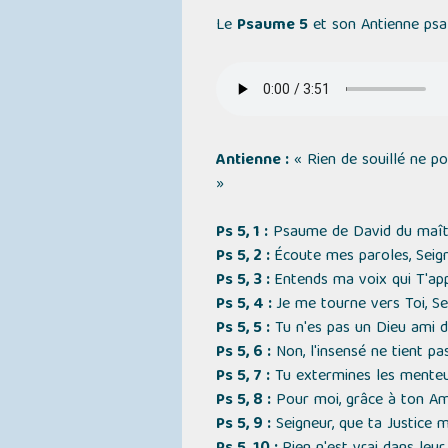
Le
Psaume 5
et son Antienne psa
Antienne :
« Rien de souillé ne p
»
Ps 5, 1 :
Psaume de David du maître
Ps 5, 2 :
Écoute mes paroles, Seig
Ps 5, 3 :
Entends ma voix qui T'ap
Ps 5, 4 :
Je me tourne vers Toi, Se
Ps 5, 5 :
Tu n'es pas un Dieu ami du
Ps 5, 6 :
Non, l'insensé ne tient pa
Ps 5, 7 :
Tu extermines les menteurs
Ps 5, 8 :
Pour moi, grâce à ton Amou
Ps 5, 9 :
Seigneur, que ta Justice 