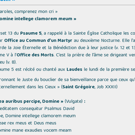
 paroles, comprenez mon cri »
Domine intellege clamorem meum »
set 13 du
Psaume 5
, a rappelé à la Sainte Église Catholique les 
ur
Office au Commun d’un Martyr
au deuxième Nocturne. Elle l’
de la Joie Éternelle et la Bénédiction due à leur justice (v. 12 et 13
me V à l’
Office des Morts
. C’est la prière de l’âme se dirigeant 
u (v. 8).
saume 5 est récité ou chanté aux
Laudes
le lundi de la première s
nnant le Juste du bouclier de sa bienveillance parce que ceux qu’
ternellement dans les Cieux »
(
Saint Grégoire
, Job XXXII)
a auribus percipe, Domine »
(Vulgate)
:
editatem consequitur Psalmus David
pe, Domine intellege clamorem meum
meae rex meus et Deus meus
omine mane exaudies vocem meam