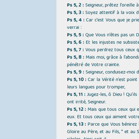
Ps 5, 2 :
Seigneur, prêtez l’oreille
Ps 5, 3 :
Soyez attentif à la voix 
Ps 5, 4 :
Car c’est Vous que je prie
verrai :
Ps 5, 5 :
Que Vous n’êtes pas un Die
Ps 5, 6 :
Et les injustes ne subsist
Ps 5, 7 :
Vous perdrez tous ceux q
Ps 5, 8 :
Mais moi, grâce à l’abonda
pénétré de Votre crainte.
Ps 5, 9 :
Seigneur, conduisez-moi d
Ps 5, 10 :
Car la Vérité n’est point
leurs langues pour tromper,
Ps 5, 11 :
Jugez-les, ô Dieu ! Qu’ils
ont irrité, Seigneur.
Ps 5, 12 :
Mais que tous ceux qui es
eux. Et tous ceux qui aiment votr
Ps 5, 13 :
Parce que Vous bénirez l
Gloire au Père, et au Fils, * et a