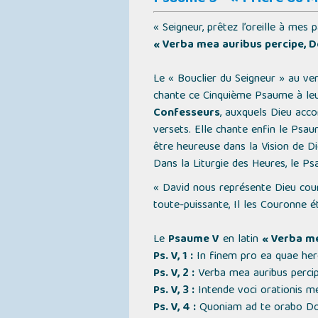
« Seigneur, prêtez l’oreille à mes
« Verba mea auribus percipe, 
Le
« Bouclier du Seigneur »
au ver
chante ce Cinquième Psaume à le
Confesseurs
, auxquels Dieu accor
versets. Elle chante enfin le Psau
être heureuse dans la Vision de Die
Dans la Liturgie des Heures, le P
« David nous représente Dieu couro
toute-puissante, Il les Couronne é
Le
Psaume V
en latin
« Verba me
Ps. V, 1 :
In finem pro ea quae her
Ps. V, 2 :
Verba mea auribus perci
Ps. V, 3 :
Intende voci orationis 
Ps. V, 4 :
Quoniam ad te orabo D